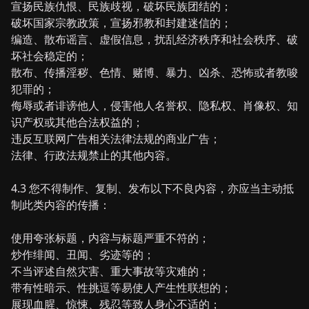
宣扬民族仇恨、民族歧视，破坏民族团结的；
破坏国家宗教政策，宣扬邪教和封建迷信的；
编造、散布谣言、虚假信息，扰乱经济秩序和社会秩序、破
坏社会稳定的；
散布、传播淫秽、色情、赌博、暴力、凶杀、恐怖或者教唆
犯罪的；
侮辱或者诽谤他人，侵害他人名誉权、隐私权、肖像权、知
识产权或其他合法权益的；
违反互联网广告相关法律法规的商业广告；
法律、行政法规禁止的其他内容。
4.3 您不得制作、复制、发布以下不良内容，亦应当主动抵
制此类内容的传播：
使用夸张标题，内容与标题严重不符的；
炒作绯闻、丑闻、劣迹等的；
不当评述自然灾害、重大事故等灾难的；
带有性暗示、性挑逗等易使人产生性联想的；
展现血腥、惊悚、残忍等致人身心不适的；